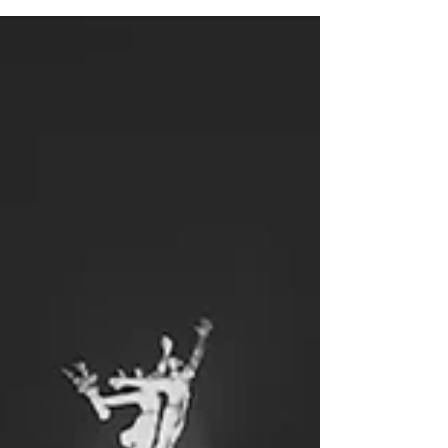
11-26 SEPTEMBER 2021 | layarvirtual kineforum
REGISTRASI Donasi Rp35,000/kompilasi Dua anak
berusaha mencari teman yang hilang, yang...