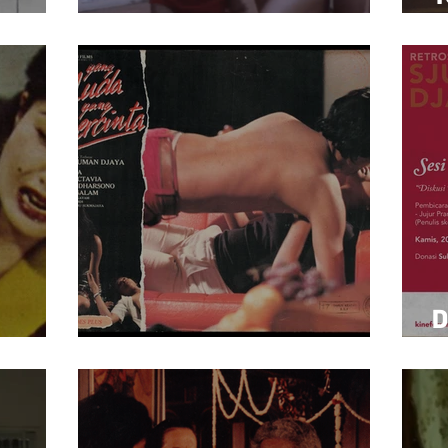
Gadis Marathon
H
D
Yang Muda Yang Bercinta
O