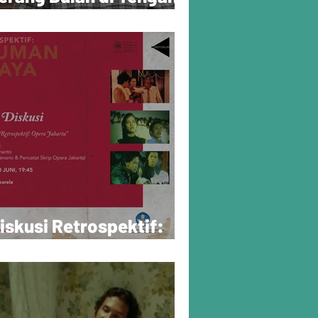
ari
iskusi Retrospektif:
pera Jakarta