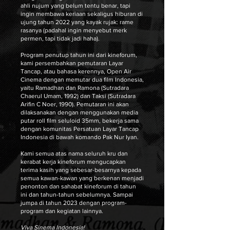
ahli nujum yang belum tentu benar, tapi
ingin membawa keriaan sekaligus hiburan di
ujung tahun 2022 yang kayak rujak: rame
rasanya (padahal ingin menyebut merk
permen, tapi tidak jadi haha).
Program penutup tahun ini dari kineforum,
kami persembahkan pemutaran Layar
Tancap, atau bahasa kerennya, Open Air
Cinema dengan memutar dua film Indonesia,
yaitu Ramadhan dan Ramona (Sutradara
Chaerul Umam, 1992) dan Taksi (Sutradara
Arifin C Noer, 1990). Pemutaran ini akan
dilaksanakan dengan menggunakan media
putar roll film seluloid 35mm, bekerja sama
dengan komunitas Persatuan Layar Tancap
Indonesia di bawah komando Pak Nur Iyan.
Kami semua atas nama seluruh kru dan
kerabat kerja kineforum mengucapkan
terima kasih yang sebesar-besarnya kepada
semua kawan-kawan yang berkenan menjadi
penonton dan sahabat kineforum di tahun
ini dan tahun-tahun sebelumnya. Sampai
jumpa di tahun 2023 dengan program-
program dan kegiatan lainnya.
Viva Sinema Indonesia!