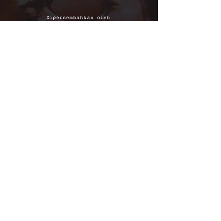
kineforum
Copyright © 2017 /
Taman Ismail Marzuki
Gd. Trisno Soemardjo, Lantai 4
Jalan Cikini Raya no. 73
Menteng, Jakarta Pusat