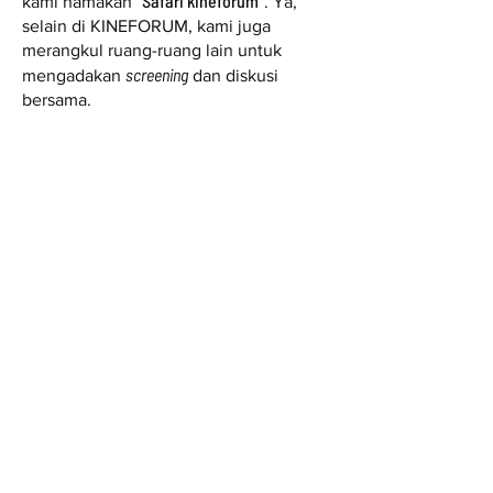
“Safari kineforum”
kami namakan
. Ya,
selain di KINEFORUM, kami juga
merangkul ruang-ruang lain untuk
screening
mengadakan
dan diskusi
bersama.
Salam sinema dan sampai jumpa di
KINEFORUM (dan juga ruang-ruang
lain)!
kineforum
Copyright © 2017 /