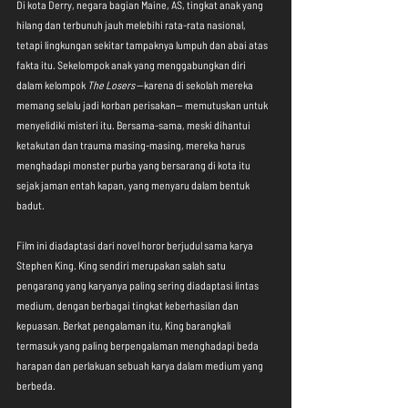
Di kota Derry, negara bagian Maine, AS, tingkat anak yang 
hilang dan terbunuh jauh melebihi rata-rata nasional, 
tetapi lingkungan sekitar tampaknya lumpuh dan abai atas 
fakta itu. Sekelompok anak yang menggabungkan diri 
dalam kelompok 
The Losers
 --karena di sekolah mereka 
memang selalu jadi korban perisakan-- memutuskan untuk 
menyelidiki misteri itu. Bersama-sama, meski dihantui 
ketakutan dan trauma masing-masing, mereka harus 
menghadapi monster purba yang bersarang di kota itu 
sejak jaman entah kapan, yang menyaru dalam bentuk 
badut.
Film ini diadaptasi dari novel horor berjudul sama karya 
Stephen King. King sendiri merupakan salah satu 
pengarang yang karyanya paling sering diadaptasi lintas 
medium, dengan berbagai tingkat keberhasilan dan 
kepuasan. Berkat pengalaman itu, King barangkali 
termasuk yang paling berpengalaman menghadapi beda 
harapan dan perlakuan sebuah karya dalam medium yang 
berbeda.