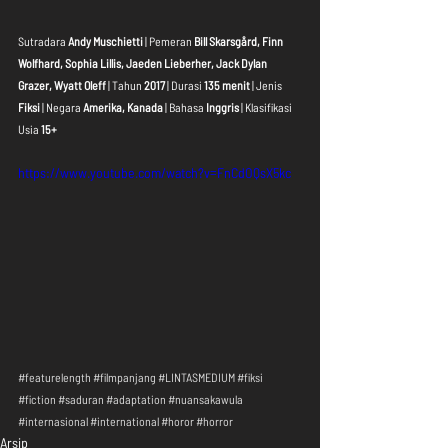
Sutradara 
Andy Muschietti
 | Pemeran 
Bill Skarsgård, Finn 
Wolfhard, Sophia Lillis, Jaeden Lieberher, Jack Dylan 
Grazer, Wyatt Oleff
 | Tahun 
2017
 | Durasi 
135 menit
 | Jenis 
Fiksi
 | Negara 
Amerika, Kanada
 | Bahasa 
Inggris
 | Klasifikasi 
Usia 
15+
https://www.youtube.com/watch?v=FnCdOQsX5kc
#featurelength
#filmpanjang
#LINTASMEDIUM
#fiksi
#fiction
#saduran
#adaptation
#nuansakawula
#internasional
#international
#horor
#horror
Arsip