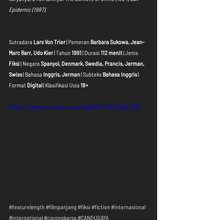
Epidemic (1987)
.
Sutradara 
Lars Von Trier
 | Pemeran 
Barbara Sukowa, Jean-
Marc Barr, Udo Kier
 | Tahun 
1991
 | Durasi 
112 menit
 | Jenis 
Fiksi
 | Negara 
Spanyol, Denmark, Swedia, Prancis, Jerman, 
Swiss
 | Bahasa 
Inggris, Jerman
 | Subteks 
Bahasa Inggris
 | 
Format 
Digital
 | Klasifikasi Usia 
18+
https://www.youtube.com/watch?v=BCvDo1y-jT0
#featurelength
#filmpanjang
#fiksi
#fiction
#internasional
#international
#corongkarsa
#CANDUDAYA