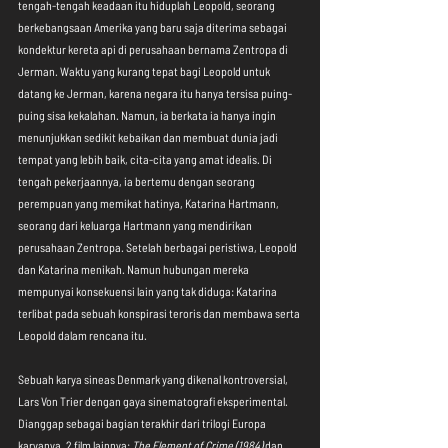
tengah-tengah keadaan itu hiduplah Leopold, seorang 
berkebangsaan Amerika yang baru saja diterima sebagai 
kondektur kereta api di perusahaan bernama Zentropa di 
Jerman. Waktu yang kurang tepat bagi Leopold untuk 
datang ke Jerman, karena negara itu hanya tersisa puing-
puing sisa kekalahan. Namun, ia berkata ia hanya ingin 
menunjukkan sedikit kebaikan dan membuat dunia jadi 
tempat yang lebih baik, cita-cita yang amat idealis. Di 
tengah pekerjaannya, ia bertemu dengan seorang 
perempuan yang memikat hatinya, Katarina Hartmann, 
seorang dari keluarga Hartmann yang mendirikan 
perusahaan Zentropa. Setelah berbagai peristiwa, Leopold 
dan Katarina menikah. Namun hubungan mereka 
mempunyai konsekuensi lain yang tak diduga: Katarina 
terlibat pada sebuah konspirasi teroris dan membawa serta 
Leopold dalam rencana itu.
Sebuah karya sineas Denmark yang dikenal kontroversial, 
Lars Von Trier dengan gaya sinematografi eksperimental. 
Dianggap sebagai bagian terakhir dari trilogi Europa 
karyanya, 2 film lainnya: 
The Element of Crime (1984)
 dan 