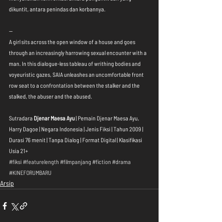
dikuntit, antara penindas dan korbannya.
--
A girl sits across the open window of a house and goes 
through an increasingly harrowing sexual encounter with a 
man. In this dialogue-less tableau of writhing bodies and 
voyeuristic gazes, SAIA unleashes an uncomfortable front 
row seat to a confrontation between the stalker and the 
stalked, the abuser and the abused.
Sutradara 
Djenar Maesa Ayu
 | Pemain Djenar Maesa Ayu, 
Harry Dagoe | Negara Indonesia | Jenis Fiksi | Tahun 2009 | 
Durasi 76 menit | Tanpa Dialog | Format Digital | Klasifikasi 
Usia 21+
#fiksi
#featurelength
#filmpanjang
#fiction
#drama
#KINEFORUMBARU
Arsip