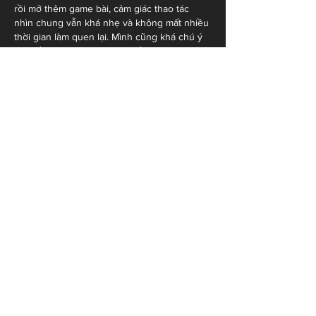
rồi mở thêm game bài, cảm giác thao tác 
nhìn chung vẫn khá nhẹ và không mất nhiều 
thời gian làm quen lại. Mình cũng khá chú ý 
việc nền tảng hợp tác với nhiều đơn vị phát 
triển nội dung nên các lựa chọn…
Show More
Like
Reply
blogcommentsieuviet
Jun 05
Mình thường quan tâm đến sự đa dạng của 
nội dung hơn là những thông tin bên ngoài. 
Với 
https://78win.soccer/
  , điều khiến mình 
chú ý là khu casino sở hữu khá nhiều trò 
quen thuộc như Baccarat hay Roulette. Điều 
mình thích hơn là các trò được bố trí tương 
đối gọn nên việc theo dõi diễn ra thuận tiện 
hơn. Đây là điểm giúp mình có thiện cảm 