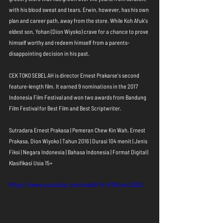
with his blood sweat and tears. Erwin, however, has his own 
plan and career path, away from the store. While Koh Afuk's 
eldest son, Yohan (Dion Wiyoko) crave for a chance to prove 
himself worthy and redeem himself from a parents-
disappointing decision in his past. 
CEK TOKO SEBELAH is director Ernest Prakarse's second 
feature-length film. It earned 9 nominations in the 2017 
Indonesia Film Festival and won two awards from Bandung 
Film Festival for Best Film and Best Scriptwriter. 
Sutradara Ernest Prakasa | Pemeran Chew Kin Wah, Ernest 
Prakasa, Dion Wiyoko | Tahun 2016 | Durasi 104 menit | Jenis 
Fiksi | Negara Indonesia | Bahasa Indonesia | Format Digital | 
Klasifikasi Usia 15+
https://www.youtube.com/watch?v=r9NJveLN3zI