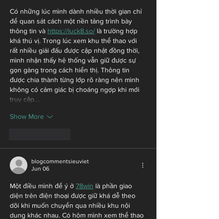
Có những lúc mình dành nhiều thời gian chỉ 
để quan sát cách một nền tảng trình bày 
thông tin và 
https://luck8.so/
 là trường hợp 
khá thú vị. Trong lúc xem khu thể thao với 
rất nhiều giải đấu được cập nhật đồng thời, 
mình nhận thấy hệ thống vẫn giữ được sự 
gọn gàng trong cách hiển thị. Thông tin 
được chia thành từng lớp rõ ràng nên mình 
không có cảm giác bị choáng ngợp khi mới 
truy cập.…
Show More
Like
Reply
blogcommentsieuviet
Jun 06
Một điều mình để ý ở 
78win
 là phần giao 
diện trên điện thoại được giữ khá dễ theo 
dõi khi muốn chuyển qua nhiều khu nội 
dung khác nhau. Có hôm mình xem thể thao 