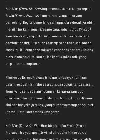
Koh Afuk 
(Chew Kin Wah)
 ingin mewariskan tokonya kepada 
Erwin 
(Ernest Prakasa)
, bungsu kesayangannya yang 
cemerlang. Begitu cemerlang sehingga dia sebetulnya lebih 
memilih berkarir sendiri. Sementara, Yohan 
(Dion Wiyoko)
sang kakaklah yang justru ingin mewarisi toko itu sebagai 
pembuktian diri. Di sebuah keluarga yang telah kehilangan 
sosok ibu ini, dengan sosok ayah yang agak berjarak karena 
diam-diam berduka, muncullah konflik kakak-adik yang 
terpendam cukup lama.
Film kedua Ernest Prakasa ini diganjar banyak nominasi 
dalam Festival Film Indonesia 2017, dan bukan tanpa alasan. 
Tema yang serius dalam hubungan keluarga sanggup 
disajikan dalam plot komedi, dengan bumbu humor di sana-
sini dari banyaknya tokoh, yang bukannya mengganggu plot 
utama, justru menambah kesegaran.
--
Koh Afuk (Chew Kin Wah) has big plans for Erwin (Ernest 
Prakasa), his youngest. Erwin shall receive his legacy, a 
grocery store that has grown over the years, from scratch, 