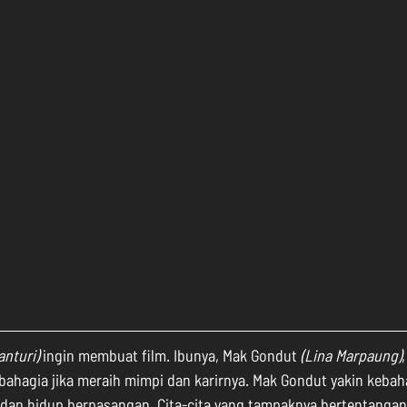
anturi)
 ingin membuat film. Ibunya, Mak Gondut 
(Lina Marpaung)
 bahagia jika meraih mimpi dan karirnya. Mak Gondut yakin keba
 dan hidup berpasangan. Cita-cita yang tampaknya bertentanga