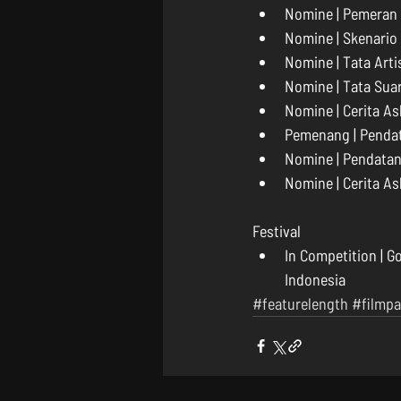
Nomine | Pemeran U
Nomine | Skenario 
Nomine | Tata Artis
Nomine | Tata Suar
Nomine | Cerita Asl
Pemenang | Pendata
Nomine | Pendatang
Nomine | Cerita Asl
Festival 
In Competition | 
Indonesia 
#featurelength
#filmpa