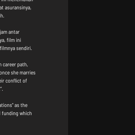
at asuransinya, 
h.
jam antar 
, film ini 
filmnya sendiri.
m career path, 
 once she marries 
r conflict of 
”.
tions" as the 
d funding which 