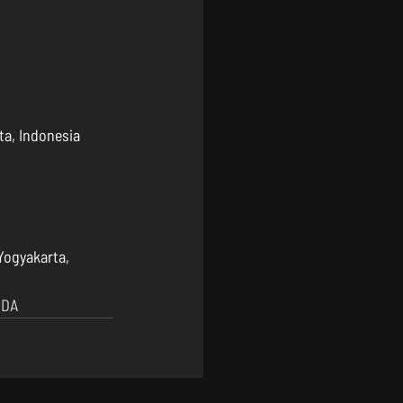
a, Indonesia  
Yogyakarta, 
NDA