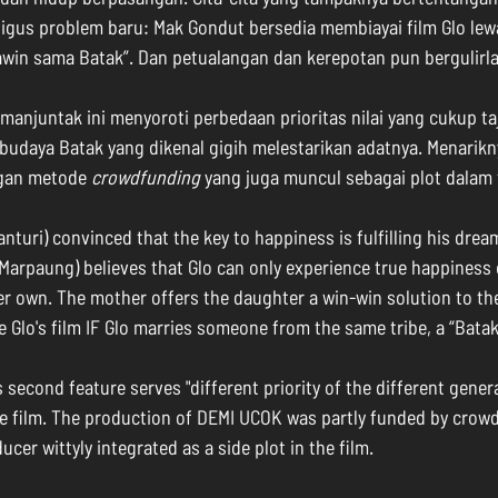
ligus problem baru: Mak Gondut bersedia membiayai film Glo lew
kawin sama Batak”. Dan petualangan dan kerepotan pun bergulirla
anjuntak ini menyoroti perbedaan prioritas nilai yang cukup ta
udaya Batak yang dikenal gigih melestarikan adatnya. Menariknya
ngan metode 
crowdfunding
 yang juga muncul sebagai plot dalam 
anturi) convinced that the key to happiness is fulfilling his drea
Marpaung) believes that Glo can only experience true happiness
er own. The mother offers the daughter a win-win solution to thei
ce Glo's film IF Glo marries someone from the same tribe, a “Batak
second feature serves "different priority of the different genera
he film. The production of DEMI UCOK was partly funded by crow
ucer wittyly integrated as a side plot in the film.