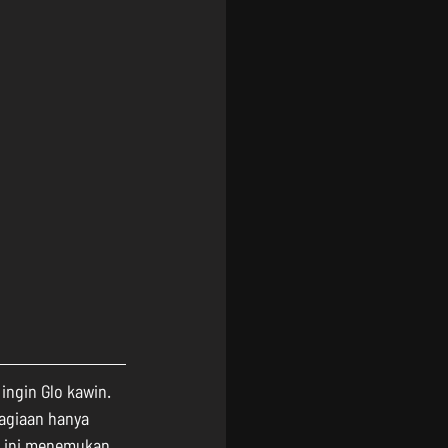
, ingin Glo kawin. 
hagiaan hanya 
n ini menemukan 