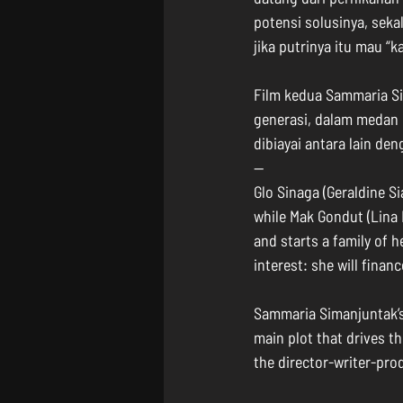
potensi solusinya, seka
jika putrinya itu mau “
Film kedua Sammaria Sim
generasi, dalam medan b
dibiayai antara lain de
--
Glo Sinaga (Geraldine Si
while Mak Gondut (Lina 
and starts a family of h
interest: she will finan
Sammaria Simanjuntak’s 
main plot that drives t
the director-writer-prod