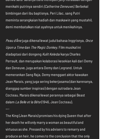
menikahi putrinya sendiri 
(Catherine Deneuve)
. Berbekal 
bimbingan dari ibu baptisnya, Peri Lilac, sang Putri 
meminta serangkaian hadiah dan maskawin yang mustahil, 
demi membatalkan niat ayahnya untuk menikahinya.
Peau d'Âne
 juga dikenal lewat judul bahasa Inggrisnya, 
Once 
Upon a Time
 dan 
The Magic Donkey
. Film musikal ini 
diadaptasi dari dongeng 
Kulit Keledai
 karya Charles 
Perrault, dan merupakan kolaborasi kesekian kali dari Demy 
dan Deneuve, juga antara Demy dan Legrand. Untuk 
memerankan Sang Raja, Demy menggaet aktor kawakan 
Jean Marais, yang juga sering bekerjasama (dan karenanya, 
dianggap sumber inspirasi) dengan sutradara Jean 
Cocteau. Marais dikenal lewat perannya sebagai Beast 
dalam 
La Belle et la Bête
 (1946, Jean Cocteau).
---
The King (Jean Marais) promises his dying Queen that after 
her death he will only marry a woman as beautiful and 
virtuous as she. Pressed by his advisers to remarry and 
produce an heir, he comes to the conclusion that the only 