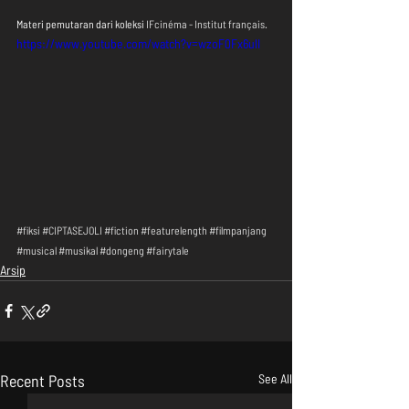
Materi pemutaran dari koleksi 
IFcinéma - Institut français
.
https://www.youtube.com/watch?v=wzoF0Fx6ulI
#fiksi
#CIPTASEJOLI
#fiction
#featurelength
#filmpanjang
#musical
#musikal
#dongeng
#fairytale
Arsip
Recent Posts
See All