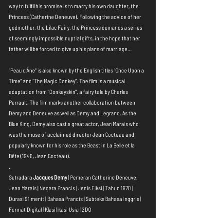
way to fulfil his promise is to marry his own daughter, the 
Princess (Catherine Deneuve). Following the advice of her 
godmother, the Lilac Fairy, the Princess demands a series 
of seemingly impossible nuptial gifts, in the hope that her 
father will be forced to give up his plans of marriage…
"Peau d'Âne" is also known by the English titles "Once Upon a 
Time" and "The Magic Donkey". The film is a musical 
adaptation from "Donkeyskin", a fairy tale by Charles 
Perrault. The film marks another collaboration between 
Demy and Deneuve as well as Demy and Legrand. As the 
Blue King, Demy also cast a great actor, Jean Marais who 
was the muse of acclaimed director Jean Cocteau and 
popularly known for his role as the Beast in La Belle et la 
Bête (1946, Jean Cocteau).
.
Sutradara 
Jacques Demy
 | Pemeran Catherine Deneuve, 
Jean Marais | Negara Prancis | Jenis Fiksi | Tahun 1970 | 
Durasi 91 menit | Bahasa Prancis | Subteks Bahasa Inggris | 
Format Digital | Klasifikasi Usia 12DO