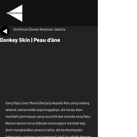
kineforum Dewan Kesenian Jakarta
Donkey Skin | Peau d'âne
Sang Raja 
(Jean Marais)
 berjanji kepada Ratu yang sedang 
sekarat, bahwa kelak sepeninggalnya, dia hanya akan 
menikahi perempuan yang secantik dan semulia sang Ratu. 
Namun karena terus didesak untuk segera menikah lagi 
demi menghasilkan pewaris tahta, dia berkesimpulan 
bahwa satu-satunya cara menepati janji itu adalah dengan 