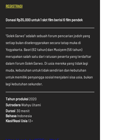
REGISTRASI
Donasi Rp35,000 untuk 1 slot film berisi 6 film pendek
“Golek Garwo" adalah sebuah forum pencarian jodoh yang 
setiap bulan diselenggarakan secara tatap muka di 
Yogyakarta. Basri (62 tahun) dan Musiyem (56 tahun) 
merupakan salah satu dari ratusan peserta yang terdaftar 
dalam forum Golek Garwo. Di usia mereka yang tidak lagi 
muda, kebutuhan untuk tidak sendirian dan kebutuhan 
untuk memiliki penyangga sosial menjalani sisa usia, bukan 
lagi kebutuhan sekunder. 
Tahun produksi
 2020
Sutradara
 Wahyu Utami
Durasi
  30 menit
Bahasa
 Indonesia
Klasifikasi Usia
 13+