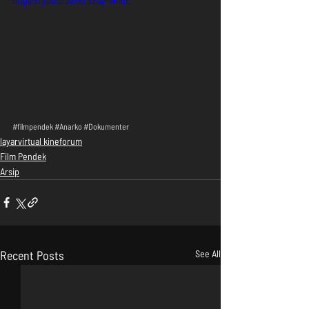
https://youtu.be/AEBEay-WnnE
#filmpendek
#Anarko
#Dokumenter
layarvirtual kineforum
Film Pendek
Arsip
Recent Posts
See All