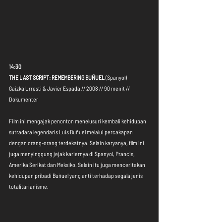
14:30
THE LAST SCRIPT: REMEMBERING BUÑUEL
 (Spanyol)
Gaizka Urresti & Javier Espada // 2008 // 90 menit // 
Dokumenter
Film ini mengajak penonton menelusuri kembali kehidupan 
sutradara legendaris Luis Buñuel melalui percakapan 
dengan orang-orang terdekatnya. Selain karyanya, film ini 
juga menyinggung jejak kariernya di Spanyol, Prancis, 
Amerika Serikat dan Meksiko. Selain itu juga menceritakan 
kehidupan pribadi Buñuel yang anti terhadap segala jenis 
totalitarianisme.