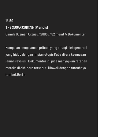
14:30
THE SUGAR CURTAIN (Prancis)
Camila Guzmán Urzúa // 2005 // 82 menit // Dokumenter
Kumpulan pengalaman pribadi yang dibagi oleh generasi 
yang hidup dengan impian utopis Kuba di era keemasan 
jaman revolusi. Dokumenter ini juga menyajikan ratapan 
mereka di akhir era tersebut. Diawali dengan runtuhnya 
tembok Berlin.