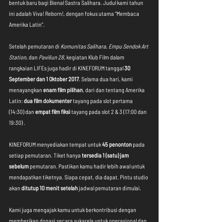
bentuk baru bagi Bienal Sastra Salihara. Judul kami tahun 
ini adalah Viva! Reborn!, dengan fokus utama “Membaca 
Amerika Latin”. 
Setelah pemutaran di 
Komunitas Salihara, Empu Sendok Art 
Station,
 dan 
Paviliun 28
, kegiatan Klub Film dalam 
rangkaian LIFEs juga hadir di KINEFORUM tanggal 
30 
September dan 1 Oktober 2017
. Selama dua hari, kami 
menayangkan 
enam film pilihan
, dari dan tentang Amerika 
Latin: 
dua film dokumenter
 tayang pada slot pertama 
(14:30) dan 
empat film fiksi
 tayang pada slot 2 & 3 (17:00 dan 
19:30) . 
KINEFORUM menyediakan tempat untuk
 45 penonton
 pada 
setiap pemutaran. Tiket hanya 
tersedia 1 (satu) jam 
sebelum
 pemutaran. Pastikan kamu hadir lebih awal untuk 
mendapatkan tiketnya. Siapa cepat, dia dapat. Pintu studio 
akan 
ditutup 10 menit setelah
 jadwal pemutaran dimulai.
Kami juga mengajak kamu untuk berkontribusi dengan 
memberikan donasi secara sukarela untuk operasional dan 