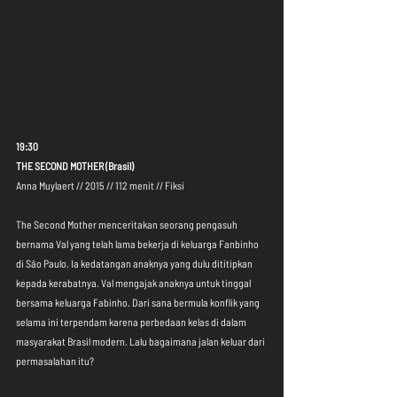
19:30
THE SECOND MOTHER (Brasil)
Anna Muylaert // 2015 // 112 menit // Fiksi
The Second Mother menceritakan seorang pengasuh 
bernama Val yang telah lama bekerja di keluarga Fanbinho 
di São Paulo. Ia kedatangan anaknya yang dulu dititipkan 
kepada kerabatnya. Val mengajak anaknya untuk tinggal 
bersama keluarga Fabinho. Dari sana bermula konflik yang 
selama ini terpendam karena perbedaan kelas di dalam 
masyarakat Brasil modern. Lalu bagaimana jalan keluar dari 
permasalahan itu?