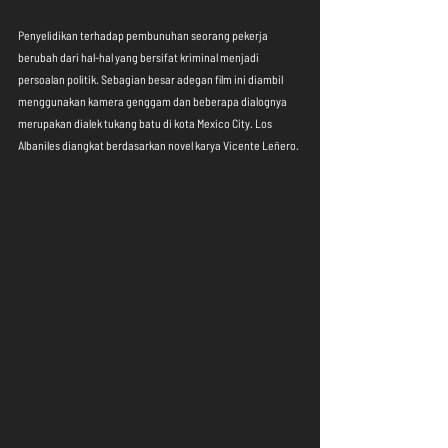
Penyelidikan terhadap pembunuhan seorang pekerja 
berubah dari hal-hal yang bersifat kriminal menjadi 
persoalan politik. Sebagian besar adegan film ini diambil 
menggunakan kamera genggam dan beberapa dialognya 
merupakan dialek tukang batu di kota Mexico City. Los 
Albaniles diangkat berdasarkan novel karya Vicente Leñero.