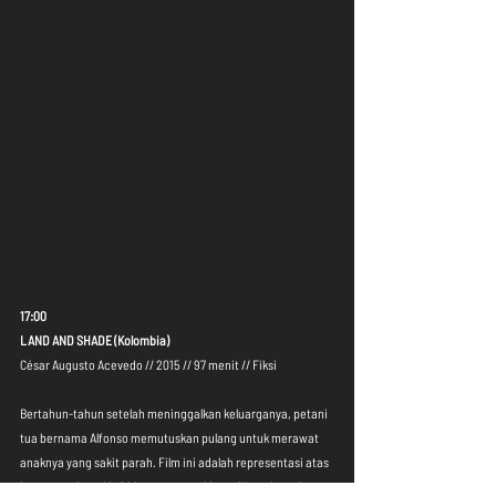
17:00
LAND AND SHADE (Kolombia)
César Augusto Acevedo // 2015 // 97 menit // Fiksi
Bertahun-tahun setelah meninggalkan keluarganya, petani 
tua bernama Alfonso memutuskan pulang untuk merawat 
anaknya yang sakit parah. Film ini adalah representasi atas 
beragam alegori kehidupan, seperti kepedihan, kesetiaan 