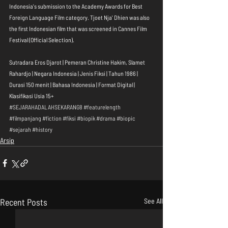
Indonesia's submission to the Academy Awards for Best 
Foreign Language Film category. Tjoet Nja' Dhien was also 
the first Indonesian film that was screened in Cannes Film 
Festival (Official Selection).
Sutradara Eros Djarot | Pemeran Christine Hakim, Slamet 
Rahardjo | Negara Indonesia | Jenis Fiksi | Tahun 1986 | 
Durasi 150 menit | Bahasa Indonesia | Format Digital | 
Klasifikasi Usia 15+ 
#SEJARAHADALAHSEKARANG8
#featurelength
#filmpanjang
#fiction
#fiksi
#biopik
#drama
#biopic
#sejarah
#history
Arsip
Recent Posts
See All