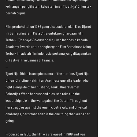
kehilangan penglihatan, kekuatan iman Tjoet Nja' Dhien tak 
pernah pupus.
Film produksi tahun 1986 yang disutradarai oleh Eros Djarot 
ini berhasil meraih Piala Citra untuk penghargaan Film 
Terbaik. 
Tjoet Nja' Dhien
 yang diajukan Indonesia kepada 
Academy Awards untuk penghargaan Film Berbahasa Asing 
Terbaik ini adalah film Indonesia pertama yang ditayangkan 
di Festival Film Cannes di Prancis.
--
Tjoet Nja' Dhien is an epic drama of the heroine, Tjoet Nja' 
Dhien (Christine Hakim), an Acehnese guerrilla leader who 
fight alongside of her husband, Teuku Umar (Slamet 
Rahardjo). When her husband dies, she takes up the 
leadership role in the war against the Dutch. Throughout 
her struggles against the enemy, betrayals, and physical 
challenges, her strong faith is the one thing that keeps her 
going.
Produced in 1986, the film was released in 1988 and was 