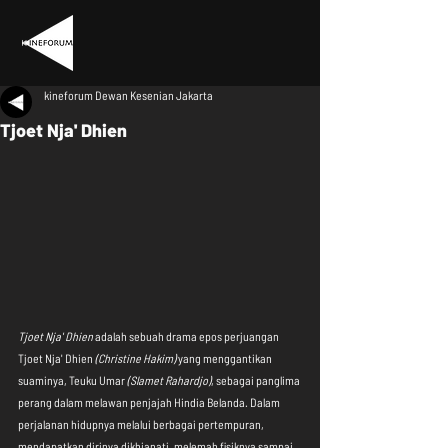
kineforum Dewan Kesenian Jakarta
Tjoet Nja' Dhien
Tjoet Nja' Dhien
 adalah sebuah drama epos perjuangan 
Tjoet Nja' Dhien 
(Christine Hakim)
 yang menggantikan 
suaminya, Teuku Umar 
(Slamet Rahardjo)
, sebagai panglima 
perang dalam melawan penjajah Hindia Belanda. Dalam 
perjalanan hidupnya melalui berbagai pertempuran, 
mendapatkan dirinya dikhianati, melemah fisiknya sampai 