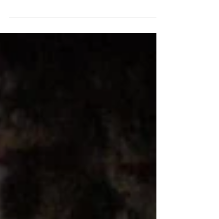
Jalanan
Sabtu, 13 NOV 2021, 19.30 REGISTRASI (Registrasi
dapat dilakukan H-1 pemutaran film melalui
arturaicad.com) GRATIS Lokasi: WIMO Building,...