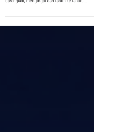
Salam! Kita berjumpa lagi dalam Bulan Film
Nasional di tahun 2018 ini. Sebuah keajaiban
barangkali, mengingat dari tahun ke tahun,
wacana...