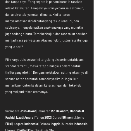
dan tanpa daya. Yang segera ia paham harus ia rasakan 
adalah ketakutan. Tampaknya istrinya baru saja dibunuh, 
dan anak-anaknya entah di mana. Kini ia harus 
menyelamatkan diri di hutan yang tak ia kenal ini, dan 
sebisanya, menyelamatkan anak-anaknya yang mungkin 
juga sedang diburu. Teror berlanjut, dan rasa takut berubah 
menjadi rasa penyesalan. Atau mungkin, justru rasa itu juga 
yang ia cari?
Film karya Joko Anwar ini tergolong eksperimental dalam 
standar tertentu, meski tetap dibungkus dalam bentuk 
thriller yang efektif. Dengan meletakkan setting lokasinya di 
sebuah antah berantah, tampaknya film ini ingin ikut 
menarik penonton ke dalam keterasingan dan teka-teki 
yang meliputi tokoh utamanya. 
Sutradara 
Joko Anwar
 | Pemeran 
Rio Dewanto, Hannah Al 
Rashid, Izzati Amara
 | Tahun 
2012
 | Durasi 
86 menit
 | Jenis 
Fiksi
 | Negara 
Indonesia 
| Bahasa 
Inggris 
| Subteks 
Indonesia 
| Format 
Digital
 | Klasifikasi Usia 
18+