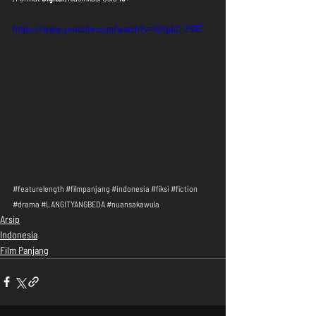
https://www.youtube.com/watch?v=tGXpbC-253E
#featurelength
#filmpanjang
#indonesia
#fiksi
#fiction
#drama
#LANGITYANGBEDA
#nuansakawula
Arsip
Indonesia
Film Panjang