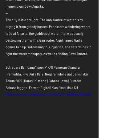
menemukan Dewi Amarta.
--
The city is in a drought. The only source of water is by 
buying it from greedy bosses. People are wondering where 
is Dewi Amarta, the goddess of water that was usually 
bestowing them with clean water. A girl named Gadis 
comes to help. Witnessing this injustice, she determines to 
fight the water monopoly, as well as finding Dewi Amarta.
Sutradara Bambang "Ipoenk" KM | Pemeran Chandra 
Pramudita, Riva Aulia Rais | Negara Indonesia | Jenis Fiksi | 
Tahun 2015 | Durasi 19 menit | Bahasa Jawa | Subteks 
Bahasa Inggris | Format Digital | Klasifikasi Usia SU
https://www.youtube.com/watch?v=DOOyqHzCgnE