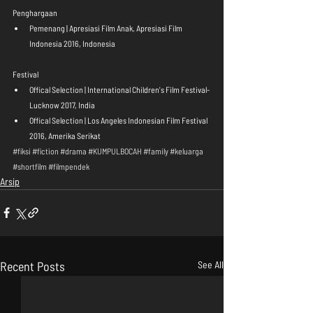
Penghargaan 
Pemenang | Apresiasi Film Anak, Apresiasi Film 
Indonesia 2016, Indonesia 
Festival 
Offical Selection | International Children's Film Festival-
Lucknow 2017, India  
Offical Selection | Los Angeles Indonesian Film Festival 
2016, Amerika Serikat 
#fiksi
#fiction
#drama
#KUMPULBOCAH
#family
#keluarga
#shortfilm
#filmpendek
Arsip
Recent Posts
See All