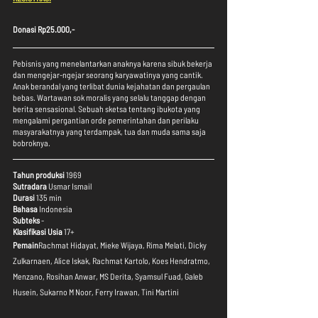
Donasi Rp25.000,-
Pebisnis yang menelantarkan anaknya karena sibuk bekerja 
dan mengejar-ngejar seorang karyawatinya yang cantik. 
Anak berandal yang terlibat dunia kejahatan dan pergaulan 
bebas. Wartawan sok moralis yang selalu tanggap dengan 
berita sensasional. Sebuah sketsa tentang ibukota yang 
mengalami pergantian orde pemerintahan dan perilaku 
masyarakatnya yang terdampak, tua dan muda sama saja 
bobroknya.
Tahun produksi
 1969
Sutradara
 Usmar Ismail
Durasi
 135 min
Bahasa
 Indonesia
Subteks
 -
Klasifikasi Usia
 17+
Pemain
Rachmat Hidayat, Mieke Wijaya, Rima Melati, Dicky 
Zulkarnaen, Alice Iskak, Rachmat Kartolo, Koes Hendratmo, 
Menzano, Rosihan Anwar, MS Derita, Syamsul Fuad, Galeb 
Husein, Sukarno M Noor, Ferry Irawan, Tini Martini