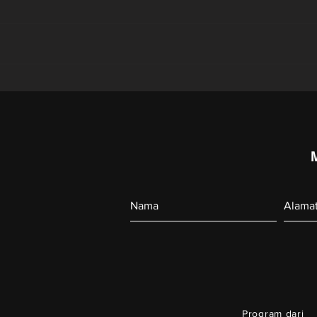
The Triplets of Belleville //
The 
Les triplettes de Belleville
hiro
Program dari