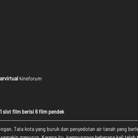
yarvirtual
 kineforum
 slot film berisi 6 film pendek
longan. Tata kota yang buruk dan penyedotan air tanah yang berl
emakin menurun. Karena itu, kampungnya beberapa kali telah t