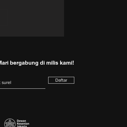
Swallows of Kabul // Les
ndelles de Kaboul
Mari bergabung di milis kami!
Daftar