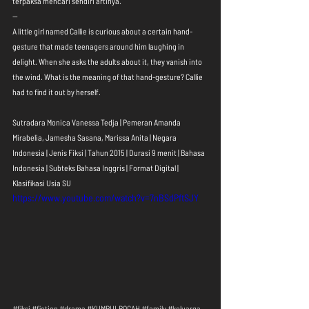
terpaksa mencari sendiri artinya.
--
A little girl named Callie is curious about a certain hand-
gesture that made teenagers around him laughing in 
delight. When she asks the adults about it, they vanish into 
the wind. What is the meaning of that hand-gesture? Callie 
had to find it out by herself.
Sutradara Monica Vanessa Tedja | Pemeran Amanda 
Mirabelia, Jamesha Sasana, Marissa Anita | Negara 
Indonesia | Jenis Fiksi | Tahun 2015 | Durasi 9 menit | Bahasa 
Indonesia | Subteks Bahasa Inggris | Format Digital | 
Klasifikasi Usia SU
https://www.youtube.com/watch?v=7nBSdPftSJY
#fiksi
#fiction
#drama
#KUMPULBOCAH
#family
#keluarga