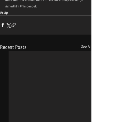
#shortfilm
#filmpendek
Arsip
Recent Posts
See All