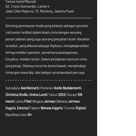
Taman Ismail Marzuki
Gd. Trisno Soemardjo, Lantai 4
Jalan Cikini Raya no. 73, Menteng, Jakarta Pusat
Seorang perempuan muda yang bekerja sebagai operator 
call center terlibat dalam kisah cinta dengan seorang 
penari jalanan yang juga seorang penjahat receh. Karakter 
tersebut, yang dikenal sebagai Orpheus, mengekspresikan 
dirinya melalui nyanyian, sementara pasangannya, 
Eurydice, melalui tarian. Dalam perjalanan mencari cinta 
yang besar, Orpheus turun ke dunia bawah, menghadapi 
rintangan masa lalu, dan belajar untuk kembali percaya.
Sutradara 
Axel Ranisch 
| Pemeran 
Guido Badalamenti, 
Christina Große, Ursina Lardi 
| Tahun 
2022 
| Durasi
 109 
menit
 | Jenis 
Fiksi 
| Negara 
Jerman
 | Bahasa 
Jerman, 
Inggris, Estonia | 
Takarir 
Bahasa Inggris
 |  Format 
Digital
 | 
Klasifikasi Usia 
18+