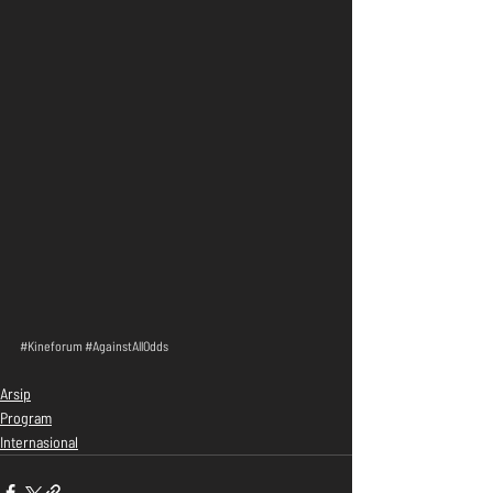
#Kineforum
#AgainstAllOdds
Arsip
Program
Internasional