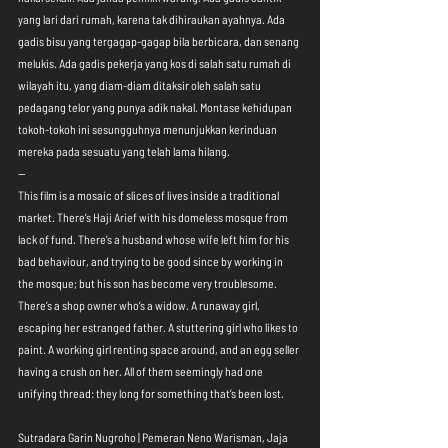
yang lari dari rumah, karena tak dihiraukan ayahnya. Ada 
gadis bisu yang tergagap-gagap bila berbicara, dan senang 
melukis. Ada gadis pekerja yang kos di salah satu rumah di 
wilayah itu, yang diam-diam ditaksir oleh salah satu 
pedagang telor yang punya adik nakal. Montase kehidupan 
tokoh-tokoh ini sesungguhnya menunjukkan kerinduan 
mereka pada sesuatu yang telah lama hilang.
--
This film is a mosaic of slices of lives inside a traditional 
market. There’s Haji Arief with his domeless mosque from 
lack of fund. There’s a husband whose wife left him for his 
bad behaviour, and trying to be good since by working in 
the mosque; but his son has become very troublesome. 
There’s a shop owner who’s a widow. A runaway girl, 
escaping her estranged father. A stuttering girl who likes to 
paint. A working girl renting space around, and an egg seller 
having a crush on her. All of them seemingly had one 
unifying thread: they long for something that’s been lost.
Sutradara Garin Nugroho | Pemeran Neno Warisman, Jaja 