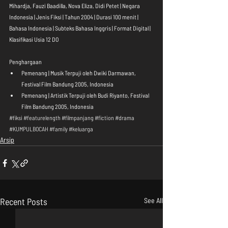
Mihardja, Fauzi Baadilla, Nova Eliza, Didi Petet | Negara 
Indonesia | Jenis Fiksi | Tahun 2004 | Durasi 100 menit | 
Bahasa Indonesia | Subteks Bahasa Inggris | Format Digital | 
Klasifikasi Usia 12 DO
Penghargaan 
Pemenang | Musik Terpuji oleh Dwiki Darmawan, 
Festival Film Bandung 2005, Indonesia  
Pemenang | Artistik Terpuji oleh Budi Riyanto, Festival 
Film Bandung 2005, Indonesia 
#fiksi
#featurelength
#filmpanjang
#fiction
#drama
#KUMPULBOCAH
#family
#keluarga
Arsip
Recent Posts
See All