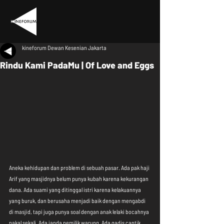
kineforum Dewan Kesenian Jakarta
Rindu Kami PadaMu | Of Love and Eggs
Aneka kehidupan dan problem di sebuah pasar. Ada pak haji 
Arif yang masjidnya belum punya kubah karena kekurangan 
dana. Ada suami yang ditinggal istri karena kelakuannya 
yang buruk, dan berusaha menjadi baik dengan mengabdi 
di masjid, tapi juga punya soal dengan anak lelaki bocahnya 
nakal sekali. Ada janda pemilik warung. Ada gadis cantik 