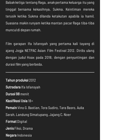
Babak ketiga tentang Raga, anak pertama keluarga itu yang 
tinggal bersama kekasihnya, Sukma. Keintiman mereka 
terusik ketika Sukma dilanda ketakutan apabila ia hamil. 
Suasana makin runyam ketika mantan pacar Raga tiba-tiba 
muncul di depan rumah.
Film garapan Ifa Isfansyah yang pertama kali tayang di 
ajang Jogja NETPAC Asian Film Festival 2012. Dirilis ulang 
dengan judul Hoax pada 2018, dengan penyuntingan dan 
durasi film yang berbeda.
Tahun produksi
 2012
Sutradara
 Ifa Isfansyah
Durasi 98
 menit
Klasifikasi Usia
 18+
Pemain 
Vino G. Bastian, Tora Sudiro, Tara Basro, Aulia 
Sarah, Landung Simatupang, Jajang C. Noer
Format
 Digital
Jenis
 Fiksi, Drama
Negara
 Indonesia