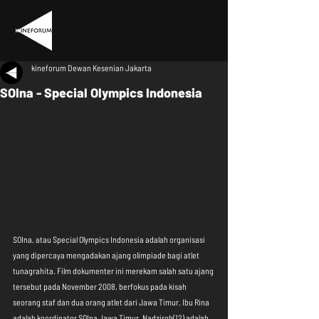
kineforum Dewan Kesenian Jakarta
SOIna - Special Olympics Indonesia
SOIna, atau Special Olympics Indonesia adalah organisasi 
yang dipercaya mengadakan ajang olimpiade bagi atlet 
tunagrahita. Film dokumenter ini merekam salah satu ajang 
tersebut pada November 2008, berfokus pada kisah 
seorang staf dan dua orang atlet dari Jawa Timur. Ibu Rina 
adalah koordinator SOIna Jawa Timur, Nadziroh(12) adalah 