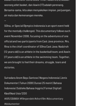
seorang atlet basket, dan Aswin (17) adalah perenang. 
Bersama-sama, kita akan menyaksikan impian, perjuangan, 
air mata dan kemenangan mereka.
--
SOIna, or Special Olympics Indonesia is an sport event held 
for the mentally challenged. This documentary follows such 
event November 2008, focusing on the adventures of one 
official and two participants from East Java province. Mrs. 
Rina is the chief coordinator of SOIna East Java; Nadziroh 
(12 years old) is an athlete in the basketball team; and Aswin 
(17 years old) is an athlete in the swimming team. Together, 
we are brought to feel their dreams, struggle, tears and 
victories.
Sutradara Anom Bayu Santoso | Negara Indonesia | Jenis 
Dokumenter | Tahun 2008 | Durasi 25 menit | Bahasa 
Indonesia | Subteks Bahasa Inggris | Format Digital | 
Klasifikasi Usia 12DO
#ARUSBAWAH
#filmpendek
#shortfilm
#documentary
#dokumenter