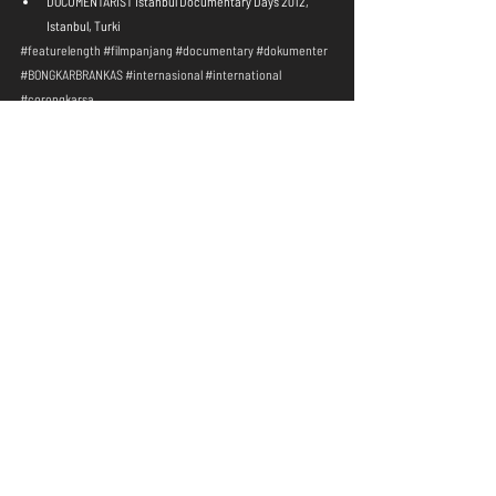
DOCUMENTARIST Istanbul Documentary Days 2012, 
Istanbul, Turki 
#featurelength
#filmpanjang
#documentary
#dokumenter
#BONGKARBRANKAS
#internasional
#international
#corongkarsa
Arsip
Recent Posts
See All