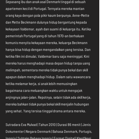
Sepasang ibu dan anak asal Denmark tinggal di sebuah 
apartemen kecil di Portugal. Ternyata mereka mantan 
orang kaya dengan pola pikir kaum berpunya. Anne-Mette 
dan Mette Beckmann dulunya hidup bergantung kepada 
kekayaan Valdemar, ayah dan suami di keluarga itu. Ketika 
pemerintah Portugal yang di tahun 1970-an berhaluan 
komunis menyita kekayaan mereka, keluarga Beckmann 
hanya bisa hidup dengan mengandalkan yang tersisa. Dan 
ketika film ini dimulai, Valdemar baru saja meninggal. Kini 
mereka harus menghadapi masa depan hidup tanpa uang 
melimpah, sementara mereka tidak punya bekal dan skill 
apapun dalam menghadapi hidup. Dalam satu wawancara 
ketika melamar kerja, si anak lebih memusingkan 
bagaimana cara meluangkan waktu untuk mengajak 
anjingnya jalan-jalan. Repotnya, selain tidak ada skill kerja, 
mereka bahkan tidak punya bekal skill menjalin hubungan 
yang sehat. Yang tersisa tinggal drama antara mereka.
Sutradara Eva Mulvad | Tahun 2010 | Durasi 86 menit | Jenis 
Dokumenter | Negara Denmark | Bahasa Denmark, Portugis, 
Inggris | Subteks Bahasa Inggris | Format Digital | Klasifikasi 