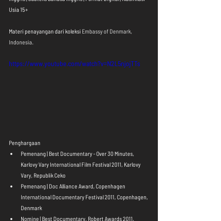
Usia 15+
Materi penayangan dari koleksi 
Embassy of Denmark, 
Indonesia
.
https://www.youtube.com/watch?v=N2L5njojTTs
Penghargaan 
Pemenang | Best Documentary - Over 30 Minutes, 
Karlovy Vary International Film Festival 2011, Karlovy 
Vary, Republik Ceko  
Pemenang | Doc Alliance Award, Copenhagen 
International Documentary Festival 2011, Copenhagen, 
Denmark  
Nomine | Best Documentary, Robert Awards 2011, 