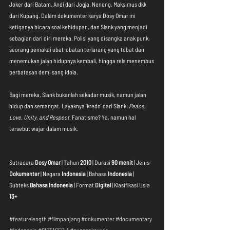
Joker dari Batam. Andi dari Jogja. Neneng, Maksimus dkk 
dari Kupang. Dalam dokumenter karya Dosy Omar ini 
ketiganya bicara soal kehidupan, dan Slank yang menjadi 
sebagian dari diri mereka. Polisi yang disangka anak punk, 
seorang pemakai obat-obatan terlarang yang tobat dan 
menemukan jalan hidupnya kembali, hingga rela menembus 
perbatasan demi sang idola.
Bagi mereka, Slank bukanlah sekadar musik, namun jalan 
hidup dan semangat. Layaknya ‘kredo’ dari Slank: 
Peace, 
Love, Unity, and Respect
. Fanatisme? Ya, namun hal 
tersebut wajar dalam musik.
Sutradara 
Dosy Omar
 | Tahun 
2010
 | Durasi 
90 menit
 | Jenis 
Dokumenter
 | Negara 
Indonesia
 | Bahasa 
Indonesia
 | 
Subteks 
Bahasa Indonesia
 | Format 
Digital
 | Klasifikasi Usia 
13+
#featurelength
#filmpanjang
#dokumenter
#documentary
#indonesia
#CIPTACERIA
#nuansakawula