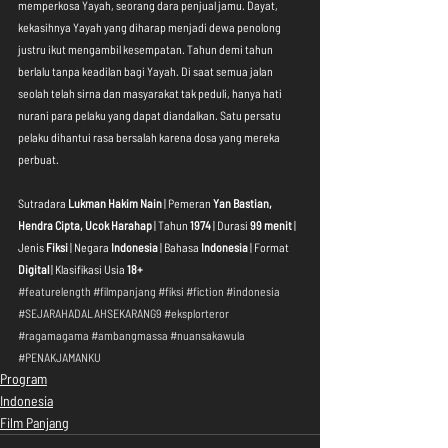
memperkosa Yayah, seorang dara penjual jamu. Dayat, 
kekasihnya Yayah yang diharap menjadi dewa penolong 
justru ikut mengambil kesempatan. Tahun demi tahun 
berlalu tanpa keadilan bagi Yayah. Di saat semua jalan 
seolah telah sirna dan masyarakat tak peduli, hanya hati 
nurani para pelaku yang dapat diandalkan. Satu persatu 
pelaku dihantui rasa bersalah karena dosa yang mereka 
perbuat.
Sutradara 
Lukman Hakim Nain
 | Pemeran 
Yan Bastian, 
Hendra Cipta, Ucok Harahap
 | Tahun 
1974
 | Durasi 
99 menit
 | 
Jenis 
Fiksi
 | Negara 
Indonesia
 | Bahasa 
Indonesia
 | Format 
Digital
 | Klasifikasi Usia 
18+
#featurelength
#filmpanjang
#fiksi
#fiction
#indonesia
#SEJARAHADALAHSEKARANG9
#eksplorteror
#ragamagama
#ambangmassa
#nuansakawula
#PENAKJAMANKU
Program
Indonesia
Film Panjang