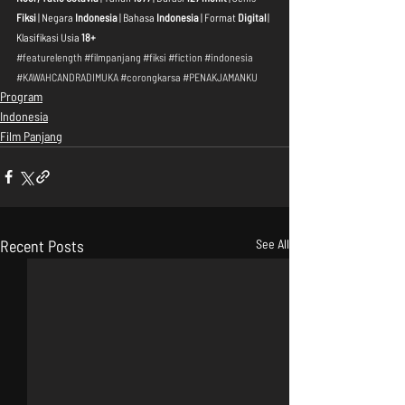
Fiksi
 | Negara 
Indonesia
 | Bahasa 
Indonesia
 | Format 
Digital
 | 
Klasifikasi Usia 
18+
#featurelength
#filmpanjang
#fiksi
#fiction
#indonesia
#KAWAHCANDRADIMUKA
#corongkarsa
#PENAKJAMANKU
Program
Indonesia
Film Panjang
Recent Posts
See All