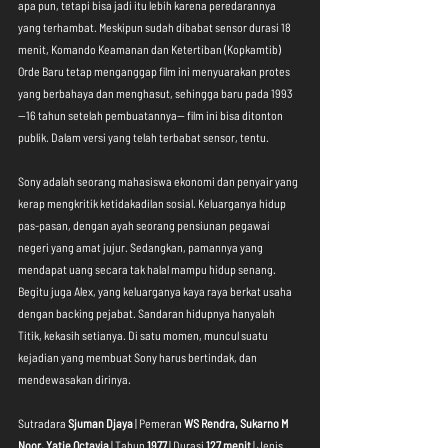
apa pun, tetapi bisa jadi itu lebih karena peredarannya 
yang terhambat. Meskipun sudah dibabat sensor durasi 18 
menit, Komando Keamanan dan Ketertiban (Kopkamtib) 
Orde Baru tetap menganggap film ini menyuarakan protes 
yang berbahaya dan menghasut, sehingga baru pada 1993 
—16 tahun setelah pembuatannya— film ini bisa ditonton 
publik. Dalam versi yang telah terbabat sensor, tentu. 
Sony adalah seorang mahasiswa ekonomi dan penyair yang 
kerap mengkritik ketidakadilan sosial. Keluarganya hidup 
pas-pasan, dengan ayah seorang pensiunan pegawai 
negeri yang amat jujur. Sedangkan, pamannya yang 
mendapat uang secara tak halal mampu hidup senang. 
Begitu juga Alex, yang keluarganya kaya raya berkat usaha 
dengan backing pejabat. Sandaran hidupnya hanyalah 
Titik, kekasih setianya. Di satu momen, muncul suatu 
kejadian yang membuat Sony harus bertindak, dan 
mendewasakan dirinya.
Sutradara 
Sjuman Djaya
 | Pemeran 
WS Rendra, Sukarno M 
Noor, Yatie Octavia
 | Tahun 
1977
 | Durasi 
127 menit
 | Jenis 