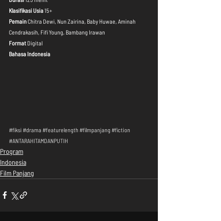
Klasifikasi Usia 
15+
Pemain
 Chitra Dewi, Nun Zairina, Baby Huwae, Aminah 
Cendrakasih, Fifi Young, Bambang Irawan
Format
 Digital
Bahasa Indonesia
#fiksi
#drama
#featurelength
#filmpanjang
#fiction
#ANTARAHITAMDANPUTIH
Program
Indonesia
Film Panjang