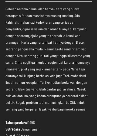
Sebuah asrama dihuni oleh banyak dara yang punya 
beragam sifat dan masalahnya masing-masing. Ada 
Rahimah, mahasiswi kedokteran yang serius dan 
penyendiri, dipaksa kawin oleh orang tuanya di kampung 
dengan seorang jejaka yang tak pernah ia kenal. Ada 
pramugari Maria yang tertambat hatinya dengan Broto, 
seorang pengusaha muda. Namun Broto sendiri terpikat 
dengan Sita, seorang guru tari yang tinggal di asrama yang 
sama. Cinta segitiga menjadi segiempat karena munculnya 
Imansyah, pilot yang sejak lama tertarik pada Maria tapi 
cintanya tak kunjung berbalas. Ada juga Tari, mahasiswi 
lincah namun kesepian. Tari kemudian berkawan dengan 
seorang lelaki tua yang lebih pantas jadi ayahnya. Masuk 
pula Ani dan Ina, yang kedua orangtuanya bercerai akibat 
politik. Segala problem tadi memusingkan bu Siti, induk 
semang yang berperan layaknya ibu bagi mereka semua.
Tahun produksi
 1958
Sutradara
 Usmar Ismail
Durasi 
125 menit