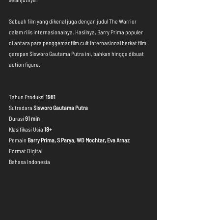
Sebuah film yang dikenal juga dengan judul The Warrior 
dalam rilis internasionalnya. Hasilnya, Barry Prima populer 
di antara para penggemar film cult internasional berkat film 
garapan Sisworo Gautama Putra ini, bahkan hingga dibuat 
action figure.
Tahun Produksi 
1981
Sutradara 
Sisworo Gautama Putra
Durasi 
91 min
Klasifikasi Usia 
18+
Pemain 
Barry Prima, S Parya, WD Mochtar, Eva Arnaz
Format Digital
Bahasa Indonesia