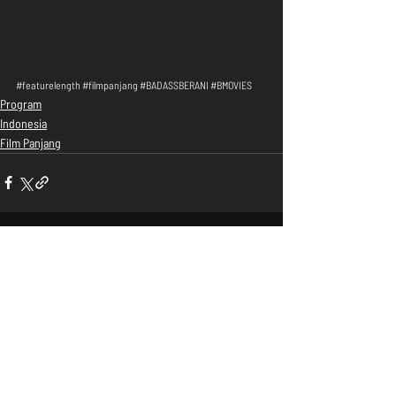
#featurelength
#filmpanjang
#BADASSBERANI
#BMOVIES
Program
Indonesia
Film Panjang
Recent Posts
See All