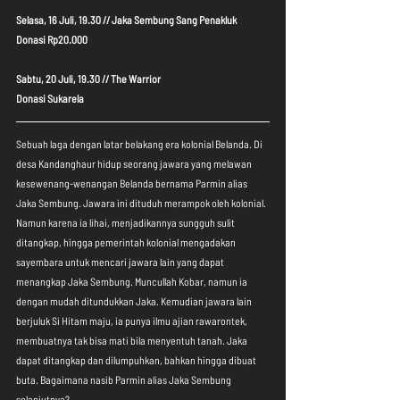
Selasa, 16 Juli, 19.30 // Jaka Sembung Sang Penakluk
Donasi Rp20.000
Sabtu, 20 Juli, 19.30 // The Warrior
Donasi Sukarela
Sebuah laga dengan latar belakang era kolonial Belanda. Di 
desa Kandanghaur hidup seorang jawara yang melawan 
kesewenang-wenangan Belanda bernama Parmin alias 
Jaka Sembung. Jawara ini dituduh merampok oleh kolonial. 
Namun karena ia lihai, menjadikannya sungguh sulit 
ditangkap, hingga pemerintah kolonial mengadakan 
sayembara untuk mencari jawara lain yang dapat 
menangkap Jaka Sembung. Muncullah Kobar, namun ia 
dengan mudah ditundukkan Jaka. Kemudian jawara lain 
berjuluk Si Hitam maju, ia punya ilmu ajian rawarontek, 
membuatnya tak bisa mati bila menyentuh tanah. Jaka 
dapat ditangkap dan dilumpuhkan, bahkan hingga dibuat 
buta. Bagaimana nasib Parmin alias Jaka Sembung 
selanjutnya?