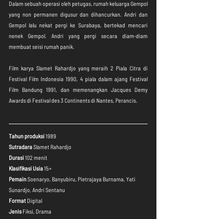
Dalam sebuah operasi oleh petugas, rumah keluarga Gempol 
yang non permanen digusur dan dihancurkan. Andri dan 
Gempol lalu nekat pergi ke Surabaya, bertekad mencari 
nenek Gempol. Andri yang pergi secara diam-diam 
membuat seisi rumah panik.⁣
⁣Film karya Slamet Rahardjo yang meraih 2 Piala Citra di 
Festival Film Indonesia 1990, 4 piala dalam ajang Festival 
Film Bandung 1991, dan memenangkan Jacques Demy 
Awards di Festival des 3 Continents di Nantes, Perancis. ⁣
Tahun produksi
 1989
Sutradara
 Slamet Rahardjo
Durasi 
102 menit
Klasifikasi Usia
 15+
Pemain 
Soenaryo, Banyubiru, Pietrajaya Burnama, Yati 
Sunardjo, Andri Sentanu
Format
 Digital
Jenis
 Fiksi, Drama