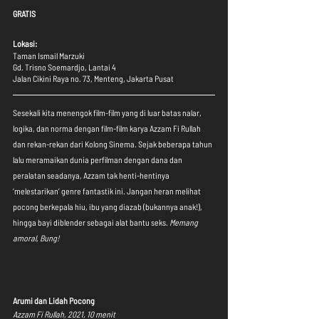
GRATIS
Lokasi:
Taman Ismail Marzuki
Gd. Trisno Soemardjo, Lantai 4
Jalan Cikini Raya no. 73, Menteng, Jakarta Pusat
Sesekali kita menengok film-film yang di luar batas nalar, 
logika, dan norma dengan film-film karya Azzam Fi Rullah 
dan rekan-rekan dari Kolong Sinema. Sejak beberapa tahun 
lalu meramaikan dunia perfilman dengan dana dan 
peralatan seadanya, Azzam tak henti-hentinya 
‘melestarikan’ genre fantastik ini. Jangan heran melihat 
pocong berkepala hiu, ibu yang diazab (bukannya anak!), 
hingga bayi diblender sebagai alat bantu seks. 
Memang 
amoral, Bung! 
Arumi dan Lidah Pocong
Azzam Fi Rullah, 2021, 10 menit