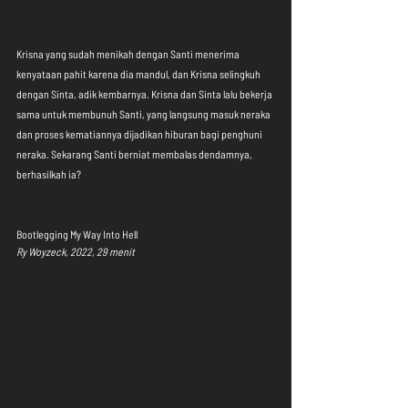
Krisna yang sudah menikah dengan Santi menerima 
kenyataan pahit karena dia mandul, dan Krisna selingkuh 
dengan Sinta, adik kembarnya. Krisna dan Sinta lalu bekerja 
sama untuk membunuh Santi, yang langsung masuk neraka 
dan proses kematiannya dijadikan hiburan bagi penghuni 
neraka. Sekarang Santi berniat membalas dendamnya, 
berhasilkah ia?
Bootlegging My Way Into Hell
Ry Woyzeck, 2022, 29 menit