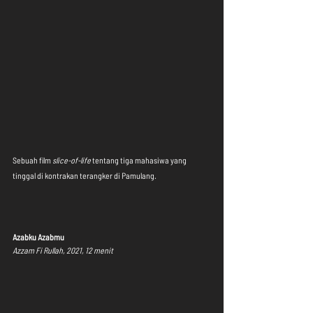
Sebuah film 
slice-of-life 
tentang tiga mahasiwa yang 
tinggal di kontrakan terangker di Pamulang.
Azabku Azabmu
Azzam Fi Rullah, 2021, 12 menit