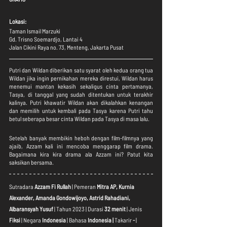
Lokasi:
Taman Ismail Marzuki
Gd. Trisno Soemardjo, Lantai 4
Jalan Cikini Raya no. 73, Menteng, Jakarta Pusat
Putri dan Wildan diberikan satu syarat oleh kedua orang tua 
Wildan jika ingin pernikahan mereka direstui, Wildan harus 
menemui mantan kekasih sekaligus cinta pertamanya, 
Tasya, di tanggal yang sudah ditentukan untuk terakhir 
kalinya. Putri khawatir Wildan akan dikalahkan kenangan 
dan memilih untuk kembali pada Tasya karena Putri tahu 
betul seberapa besar cinta Wildan pada Tasya di masa lalu.
Setelah banyak membikin heboh dengan film-filmnya yang 
ajaib, Azzam kali ini mencoba menggarap film drama. 
Bagaimana kira kira drama ala Azzam ini? Patut kita 
saksikan bersama.
Sutradara
 Azzam Fi Rullah 
| Pemeran 
Mitra AP, Kurnia 
Alexander, Amanda Gondowijoyo, Astrid Rahadiani, 
Albaransyah Yusuf
 | Tahun 2023 | Durasi
 32 menit
 | Jenis 
Fiksi 
| Negara 
Indonesia 
| Bahasa 
Indonesia | 
Takarir 
- 
| 