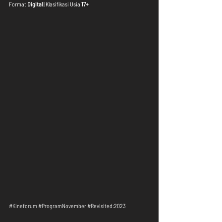
Format 
Digital
 | Klasifikasi Usia 
17+
#Kineforum
#ProgramNovember
#Revisited
:2023