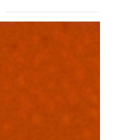
filmmaker setelah pemutaran Studio Asrul Sani
GRATIS Lokasi: Taman Ismail Marzuki Gd....