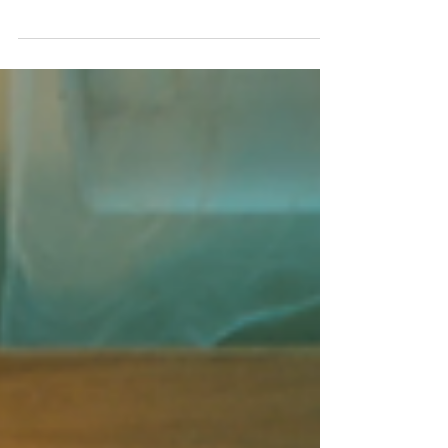
Gd. Trisno Soemardjo, Lantai 4 Jalan Cikini...