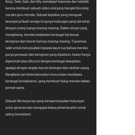
Konji, Zeke, Suki, dan Orly  mendapat hukuman dari sekolah 
karena membuat sebuah video viral yang mengkritik orang 
tua dan guru mereka. Sebuah kejadian yang menguak 
keempat pribadi remaja ini punya hubungan yang tak sehat 
dengan orang tuanya masing-masing. Dalam situasi yang 
mengekang, mereka melakukan berbagai hal sesuai 
keinginan dan hasrat hatinya masing-masing. Tujuannya 
ialah untuk menunjukkan kepada kaum tua bahwa mereka 
punya perasaan dan keinginan yang dipahami, bukan hanya 
diperintah atau dituntut dengan berbagai kewajiban, 
apalagi dengan segala macam larangan dan nasihat usang. 
Rangkaian peristiwa kemudian muncul dan membawa 
berbagai konsekuensi, yang membuat hidup mereka takkan 
pernah sama.
Sebuah film karya Upi yang mempertanyakan hubungan 
antar generasi dan mengajak kedua pihak berpikir untuk 
saling memahami.