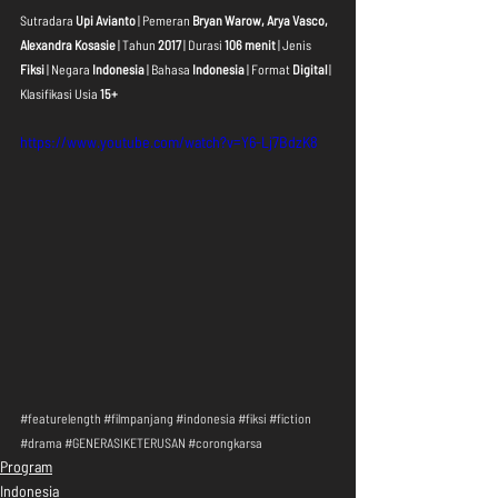
Sutradara 
Upi Avianto
 | Pemeran 
Bryan Warow, Arya Vasco, 
Alexandra Kosasie
 | Tahun 
2017
 | Durasi 
106 menit
 | Jenis 
Fiksi
 | Negara 
Indonesia 
| Bahasa 
Indonesia
 | Format 
Digital
 | 
Klasifikasi Usia 
15+
https://www.youtube.com/watch?v=Y6-Lj7BdzK8
#featurelength
#filmpanjang
#indonesia
#fiksi
#fiction
#drama
#GENERASIKETERUSAN
#corongkarsa
Program
Indonesia