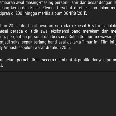
lembaran awal masing-masing personil lahir dan besar dengan la
cang keras dan kasar. Elemen tersebut direfleksikan dalam musi
iprah di 2001 hingga merilis album DGNR8 (2011). 
un 2013, film hasil besutan sutradara Faesal Rizal ini adalah 
aesal berada di titik awal eksistensi band merekam dan me
g, pergantian personil dan bersama Soleh Solihun mewawancar
njadi saksi sepak terjang band asal Jakarta Timur ini. Film ini
y Annash sebelum wafat di tahun 2015.
 belum pernah dirilis secara resmi untuk publik. Hanya diputar d
i.