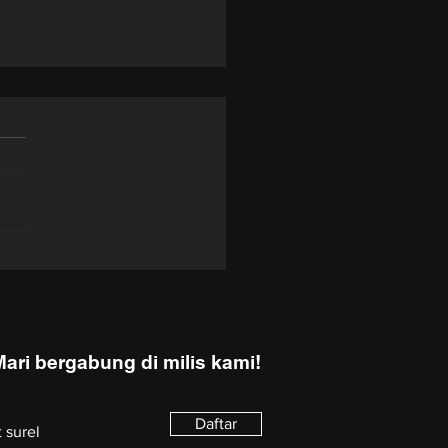
Swallows of Kabul // Les
ndelles de Kaboul
Mari bergabung di milis kami!
Daftar