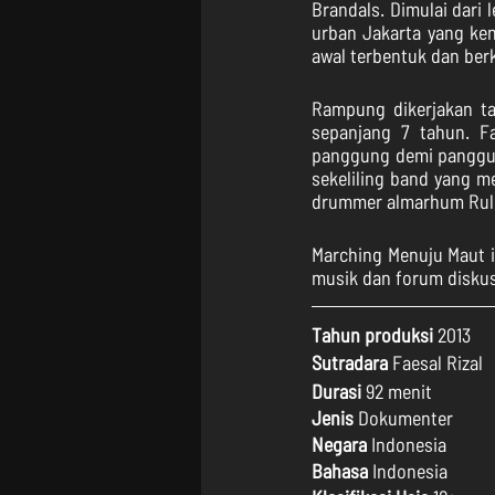
Brandals. Dimulai dari 
urban Jakarta yang ken
awal terbentuk dan berk
Rampung dikerjakan tah
sepanjang 7 tahun. F
panggung demi panggun
sekeliling band yang me
drummer almarhum Rull
Marching Menuju Maut ini
musik dan forum diskus
Tahun produksi
 2013
Sutradara
 Faesal Rizal
Durasi
 92 menit
Jenis 
Dokumenter
Negara 
Indonesia
Bahasa
 Indonesia